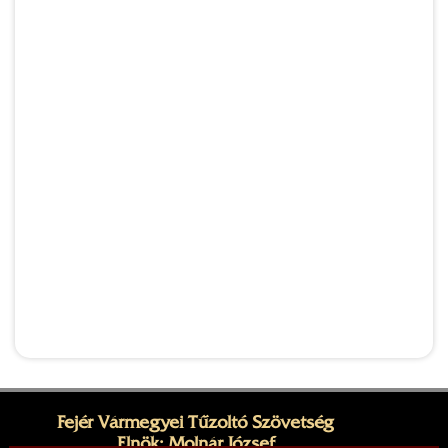
Fejér Vármegyei Tűzoltó Szövetség
Elnök: Molnár József