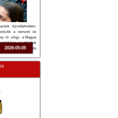
hazánk tűzvédelmében:
erősítik a nemzeti és
ny. tű. vőrgy., a Magyar
kiteleken, a tűzoltók
2026-05-05
dezett Országos Tűzoltó
sa