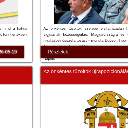
ra mind a hatvan
Az önkéntes tűzoltók szerepe elvitathatatlan 
ó forint értékben.
vigyáznak közösségeikre, Magyarországra és 
hivatásbeli összetartozást – mondta Dobson Tibor 
Tűzoltó Szövetség (MTSZ) elnöke pénteken La
26-05-19
Részletek
védőszentje, Szent Flórián napja alkalmából ren
Napon.
Az önkéntes tűzoltók újrapozícionálá