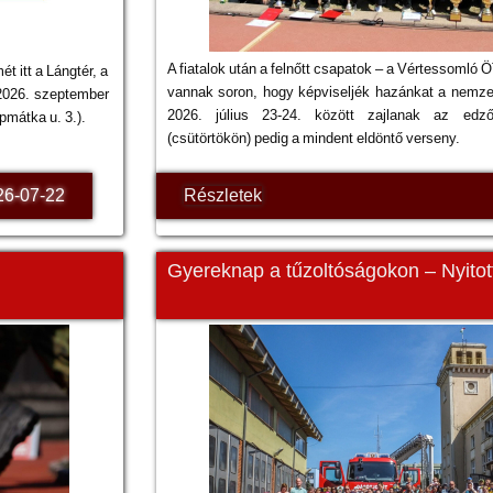
A fiatalok után a felnőtt csapatok – a Vértessomló Ö
t itt a Lángtér, a
vannak soron, hogy képviseljék hazánkat a nemze
2026. szeptember
2026. július 23-24. között zajlanak az edző
pmátka u. 3.).
(csütörtökön) pedig a mindent eldöntő verseny.
26-07-22
Részletek
Gyereknap a tűzoltóságokon – Nyitot