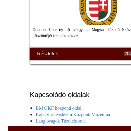
Dobson Tibor ny. tű. vőrgy., a Magyar Tűzoltó Szöv
köszöntőjét tesszük közzé.
Részletek
20
Kapcsolódó oldalak
BM OKF központi oldal
Katasztrófavédelem Központi Múzeuma
Lánglovagok Tűzoltóportál
Védelem Online