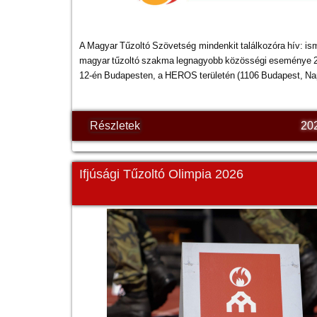
A Magyar Tűzoltó Szövetség mindenkit találkozóra hív: ismé
magyar tűzoltó szakma legnagyobb közösségi eseménye 
12-én Budapesten, a HEROS területén (1106 Budapest, Na
Részletek
20
Ifjúsági Tűzoltó Olimpia 2026