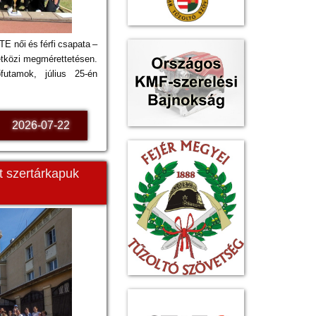
TE női és férfi csapata –
tközi megmérettetésen.
futamok, július 25-én
2026-07-22
t szertárkapuk