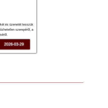
kkét és üzenetét tesszük
özhetetlen szerepéről, a
séről.
2026-03-29