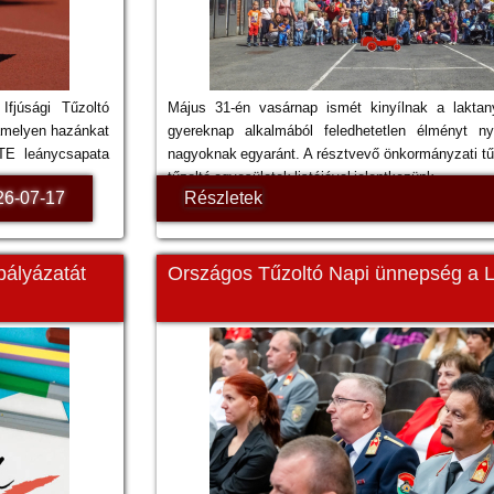
Ifjúsági Tűzoltó
Május 31-én vasárnap ismét kinyílnak a laktan
 amelyen hazánkat
gyereknap alkalmából feledhetetlen élményt ny
TE leánycsapata
nagyoknak egyaránt. A résztvevő önkormányzati t
tűzoltó egyesületek listájával jelentkezünk.
26-07-17
Részletek
pályázatát
Országos Tűzoltó Napi ünnepség a L