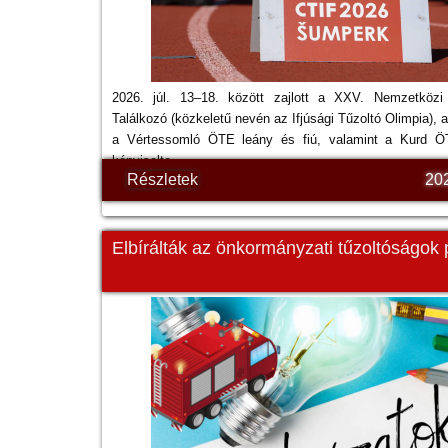
2026. júl. 13–18. között zajlott a XXV. Nemzetközi 
Találkozó (közkeletű nevén az Ifjúsági Tűzoltó Olimpia),
a Vértessomló ÖTE leány és fiú, valamint a Kurd Ö
képviselte.
Részletek
20
Elbírálták az önkormányzati tűzoltóságok 