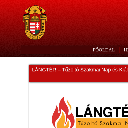
FŐOLDAL
H
LÁNGTÉR – Tűzoltó Szakmai Nap és Kiáll