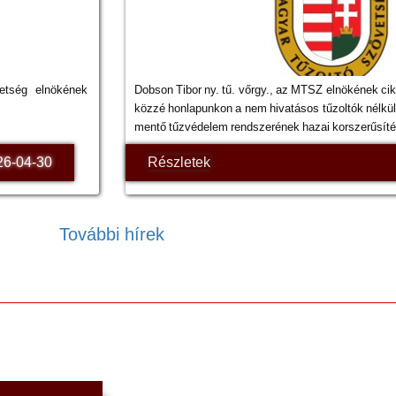
etség elnökének
Dobson Tibor ny. tű. vőrgy., az MTSZ elnökének ci
közzé honlapunkon a nem hivatásos tűzoltók nélkül
mentő tűzvédelem rendszerének hazai korszerűsíté
26-04-30
Részletek
További hírek