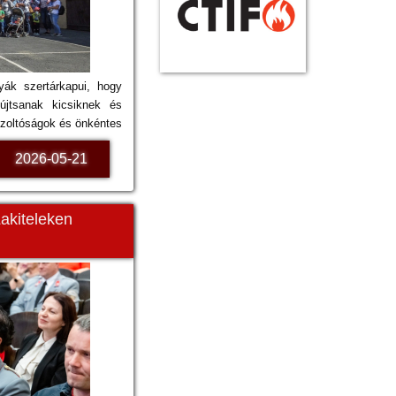
yák szertárkapui, hogy
újtsanak kicsiknek és
űzoltóságok és önkéntes
2026-05-21
akiteleken